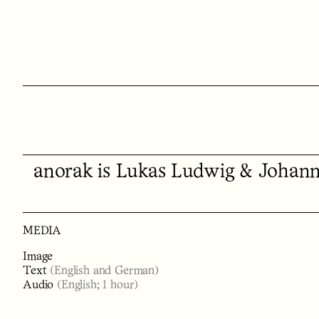
anorak is Lukas Ludwig & Johann
MEDIA
Image
Text
(English and German)
Audio
(English; 1 hour)