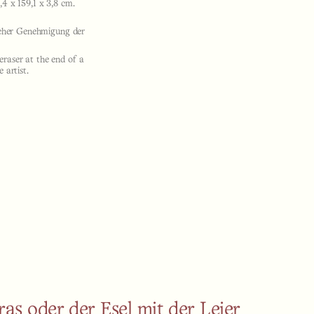
,4 x 159,1 x 3,8 cm.
licher Genehmigung der
raser at the end of a
 artist.
ras oder der Esel mit der Leier