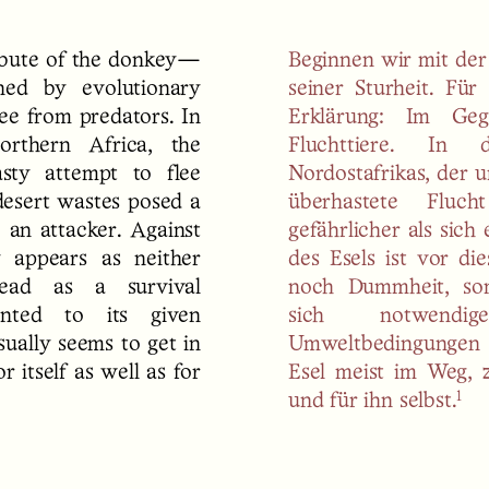
ribute of the donkey—
Beginnen wir mit der
ned by evolutionary
seiner Sturheit. Für
lee from predators. In
Erklärung: Im Geg
orthern Africa, the
Fluchttiere. In d
sty attempt to flee
Nordostafrikas, der u
esert wastes posed a
überhastete Fluc
o an attacker. Against
gefährlicher als sich
y appears as neither
des Esels ist vor di
stead as a survival
noch Dummheit, son
ented to its given
sich notwendi
ually seems to get in
Umweltbedingungen a
 itself as well as for
Esel meist im Weg,
1
und für ihn selbst.