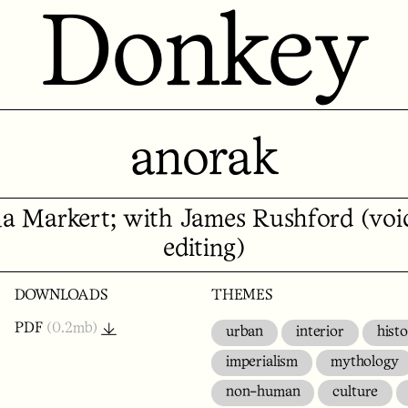
Donkey
anorak
a Markert; with James Rushford (voic
editing)
DOWNLOADS
THEMES
PDF
(0.2mb)
urban
interior
hist
imperialism
mythology
non-human
culture