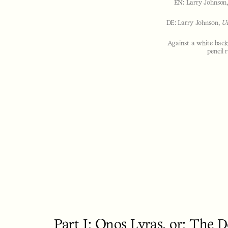
EN: Larry Johnson
DE: Larry Johnson,
Un
Against a white back
pencil 
Part I: Onos Lyras, or: The 