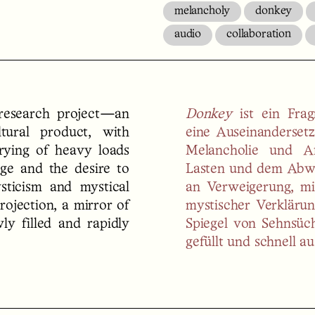
melancholy
donkey
audio
collaboration
 research project—an
Donkey
ist ein Frag
ural product, with
eine Auseinandersetz
rying of heavy loads
Melancholie und A
age and the desire to
Lasten und dem Abwe
sticism and mystical
an Verweigerung, mi
rojection, a mirror of
mystischer Verklärun
wly filled and rapidly
Spiegel von Sehnsüc
gefüllt und schnell a