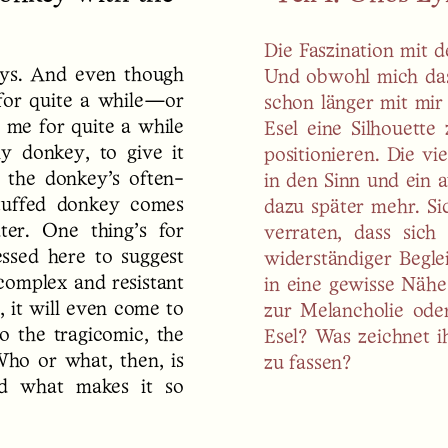
Die Faszination mit d
eys. And even though
Und obwohl mich das 
for quite a while—or
schon länger mit mir
 me for quite a while
Esel eine Silhouette
my donkey, to give it
positionieren. Die v
d the donkey’s often-
in den Sinn und ein a
stuffed donkey comes
dazu später mehr. Sich
er. One thing’s for
verraten, dass sich
ssed here to suggest
widerständiger Begle
complex and resistant
in eine gewisse Näh
 it will even come to
zur Melancholie ode
to the tragicomic, the
Esel? Was zeichnet 
Who or what, then, is
zu fassen?
nd what makes it so