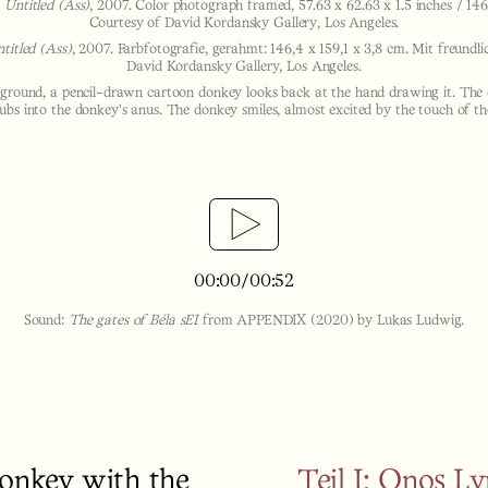
,
Untitled (Ass)
, 2007. Color photograph framed, 57.63 x 62.63 x 1.5 inches / 146
Courtesy of David Kordansky Gallery, Los Angeles.
titled (Ass)
, 2007. Farbfotografie, gerahmt: 146,4 x 159,1 x 3,8 cm. Mit freund
David Kordansky Gallery, Los Angeles.
ground, a pencil-drawn cartoon donkey looks back at the hand drawing it. The e
rubs into the donkey's anus. The donkey smiles, almost excited by the touch of the
00:00/00:52
Sound:
The gates of Béla sEI
from APPENDIX (2020)
by Lukas Ludwig.
Donkey with the
Teil I: Onos Ly